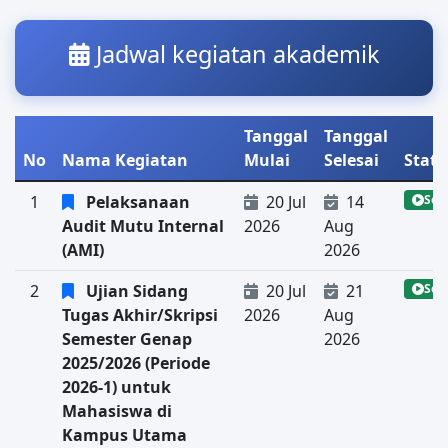
Jadwal kegiatan akademik
Tanggal
Tanggal
No
Nama Kegiatan
Mulai
Selesai
Statu
1
Pelaksanaan
20 Jul
14
Sed
Audit Mutu Internal
2026
Aug
(AMI)
2026
2
Ujian Sidang
20 Jul
21
Sed
Tugas Akhir/Skripsi
2026
Aug
Semester Genap
2026
2025/2026 (Periode
2026-1) untuk
Mahasiswa di
Kampus Utama