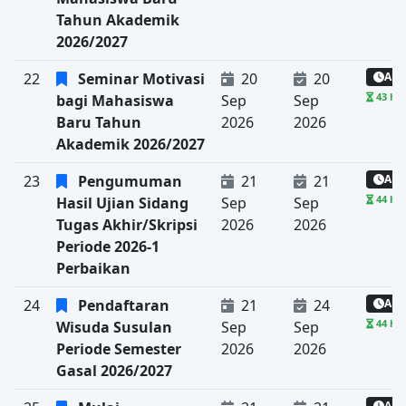
Tahun Akademik
2026/2027
22
Seminar Motivasi
20
20
Aka
43 har
bagi Mahasiswa
Sep
Sep
Baru Tahun
2026
2026
Akademik 2026/2027
23
Pengumuman
21
21
Aka
44 har
Hasil Ujian Sidang
Sep
Sep
Tugas Akhir/Skripsi
2026
2026
Periode 2026-1
Perbaikan
24
Pendaftaran
21
24
Aka
44 har
Wisuda Susulan
Sep
Sep
Periode Semester
2026
2026
Gasal 2026/2027
Aka