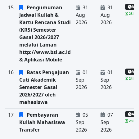
15
Pengumuman
31
31
Aka
23 har
Jadwal Kuliah &
Aug
Aug
Kartu Rencana Studi
2026
2026
(KRS) Semester
Gasal 2026/2027
melalui Laman
http://www.bsi.ac.id
& Aplikasi Mobile
16
Batas Pengajuan
01
01
Aka
24 har
Cuti Akademik
Sep
Sep
Semester Gasal
2026
2026
2026/2027 oleh
mahasiswa
17
Pembayaran
05
07
Aka
28 har
Kuliah Mahasiswa
Sep
Sep
Transfer
2026
2026