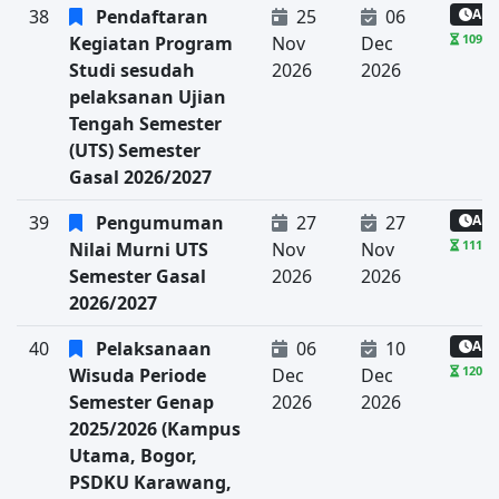
38
Pendaftaran
25
06
Aka
109 ha
Kegiatan Program
Nov
Dec
Studi sesudah
2026
2026
pelaksanan Ujian
Tengah Semester
(UTS) Semester
Gasal 2026/2027
39
Pengumuman
27
27
Aka
111 ha
Nilai Murni UTS
Nov
Nov
Semester Gasal
2026
2026
2026/2027
40
Pelaksanaan
06
10
Aka
120 ha
Wisuda Periode
Dec
Dec
Semester Genap
2026
2026
2025/2026 (Kampus
Utama, Bogor,
PSDKU Karawang,