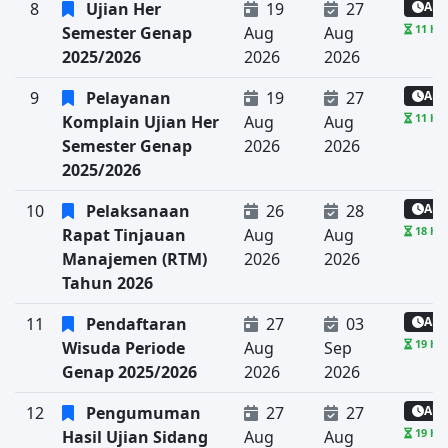
8
Ujian Her
19
27
Aka
11 har
Semester Genap
Aug
Aug
2025/2026
2026
2026
9
Pelayanan
19
27
Aka
11 har
Komplain Ujian Her
Aug
Aug
Semester Genap
2026
2026
2025/2026
10
Pelaksanaan
26
28
Aka
18 har
Rapat Tinjauan
Aug
Aug
Manajemen (RTM)
2026
2026
Tahun 2026
11
Pendaftaran
27
03
Aka
19 har
Wisuda Periode
Aug
Sep
Genap 2025/2026
2026
2026
12
Pengumuman
27
27
Aka
19 har
Hasil Ujian Sidang
Aug
Aug