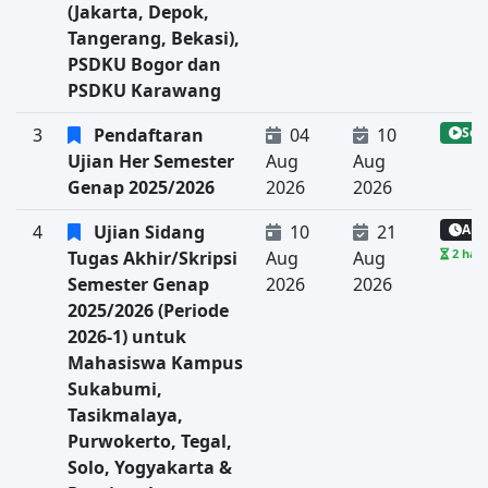
(Jakarta, Depok,
Tangerang, Bekasi),
PSDKU Bogor dan
PSDKU Karawang
3
Pendaftaran
04
10
Sed
Ujian Her Semester
Aug
Aug
Genap 2025/2026
2026
2026
4
Ujian Sidang
10
21
Aka
2 hari
Tugas Akhir/Skripsi
Aug
Aug
Semester Genap
2026
2026
2025/2026 (Periode
2026-1) untuk
Mahasiswa Kampus
Sukabumi,
Tasikmalaya,
Purwokerto, Tegal,
Solo, Yogyakarta &