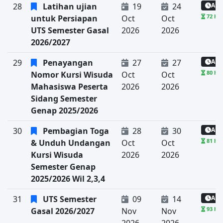
28
Latihan ujian
19
24
Aka
72 har
untuk Persiapan
Oct
Oct
UTS Semester Gasal
2026
2026
2026/2027
29
Penayangan
27
27
Aka
80 har
Nomor Kursi Wisuda
Oct
Oct
Mahasiswa Peserta
2026
2026
Sidang Semester
Genap 2025/2026
30
Pembagian Toga
28
30
Aka
81 har
& Unduh Undangan
Oct
Oct
Kursi Wisuda
2026
2026
Semester Genap
2025/2026 Wil 2,3,4
31
UTS Semester
09
14
Aka
93 har
Gasal 2026/2027
Nov
Nov