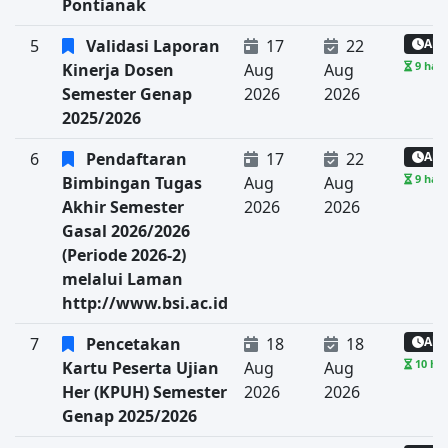
Pontianak
5
Validasi Laporan
17
22
Aka
9 hari
Kinerja Dosen
Aug
Aug
Semester Genap
2026
2026
2025/2026
6
Pendaftaran
17
22
Aka
9 hari
Bimbingan Tugas
Aug
Aug
Akhir Semester
2026
2026
Gasal 2026/2026
(Periode 2026-2)
melalui Laman
http://www.bsi.ac.id
7
Pencetakan
18
18
Aka
10 har
Kartu Peserta Ujian
Aug
Aug
Her (KPUH) Semester
2026
2026
Genap 2025/2026