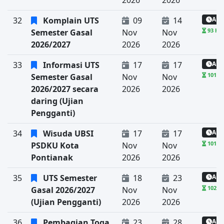
2026
2026
32
Komplain UTS
09
14
Aka
93 har
Semester Gasal
Nov
Nov
2026/2027
2026
2026
33
Informasi UTS
17
17
Aka
101 ha
Semester Gasal
Nov
Nov
2026/2027 secara
2026
2026
daring (Ujian
Pengganti)
34
Wisuda UBSI
17
17
Aka
101 ha
PSDKU Kota
Nov
Nov
Pontianak
2026
2026
35
UTS Semester
18
23
Aka
102 ha
Gasal 2026/2027
Nov
Nov
(Ujian Pengganti)
2026
2026
36
Pembagian Toga
23
28
Aka