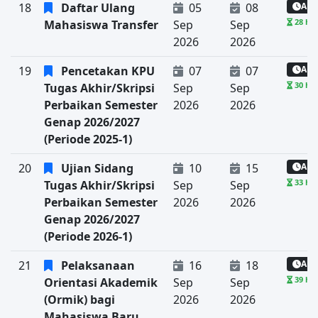
18
Daftar Ulang
05
08
Aka
28 har
Mahasiswa Transfer
Sep
Sep
2026
2026
19
Pencetakan KPU
07
07
Aka
30 har
Tugas Akhir/Skripsi
Sep
Sep
Perbaikan Semester
2026
2026
Genap 2026/2027
(Periode 2025-1)
20
Ujian Sidang
10
15
Aka
33 har
Tugas Akhir/Skripsi
Sep
Sep
Perbaikan Semester
2026
2026
Genap 2026/2027
(Periode 2026-1)
21
Pelaksanaan
16
18
Aka
39 har
Orientasi Akademik
Sep
Sep
(Ormik) bagi
2026
2026
Mahasiswa Baru