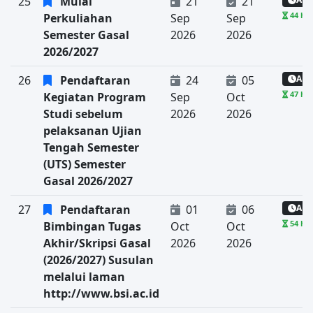
25
Mulai
21
21
44 har
Perkuliahan
Sep
Sep
Semester Gasal
2026
2026
2026/2027
26
Pendaftaran
24
05
Aka
47 har
Kegiatan Program
Sep
Oct
Studi sebelum
2026
2026
pelaksanan Ujian
Tengah Semester
(UTS) Semester
Gasal 2026/2027
27
Pendaftaran
01
06
Aka
54 har
Bimbingan Tugas
Oct
Oct
Akhir/Skripsi Gasal
2026
2026
(2026/2027) Susulan
melalui laman
http://www.bsi.ac.id