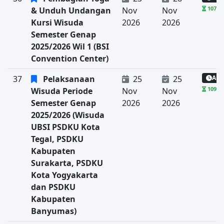
107 ha
& Unduh Undangan
Nov
Nov
Kursi Wisuda
2026
2026
Semester Genap
2025/2026 Wil 1 (BSI
Convention Center)
37
Pelaksanaan
25
25
Aka
109 ha
Wisuda Periode
Nov
Nov
Semester Genap
2026
2026
2025/2026 (Wisuda
UBSI PSDKU Kota
Tegal, PSDKU
Kabupaten
Surakarta, PSDKU
Kota Yogyakarta
dan PSDKU
Kabupaten
Banyumas)